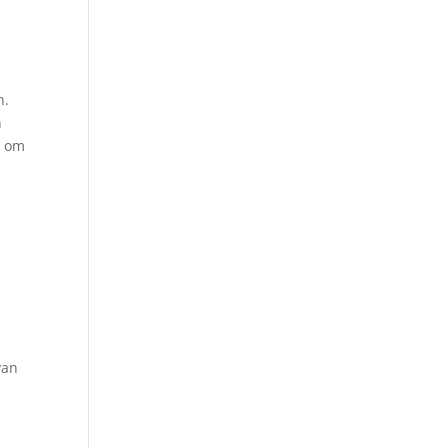
n.
n
t om
van