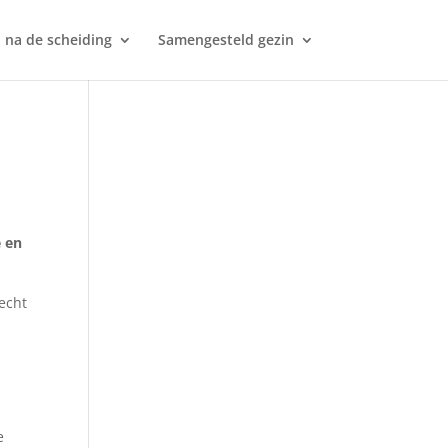
 na de scheiding
Samengesteld gezin
e en
echt
e