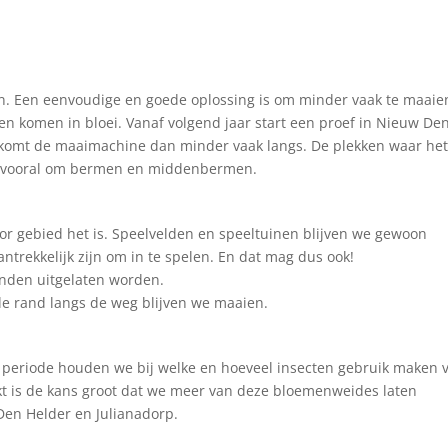
en. Een eenvoudige en goede oplossing is om minder vaak te maaie
 en komen in bloei. Vanaf volgend jaar start een proef in Nieuw De
 komt de maaimachine dan minder vaak langs. De plekken waar he
aat vooral om bermen en middenbermen.
or gebied het is. Speelvelden en speeltuinen blijven we gewoon
trekkelijk zijn om in te spelen. En dat mag dus ook!
nden uitgelaten worden.
e rand langs de weg blijven we maaien.
e periode houden we bij welke en hoeveel insecten gebruik maken 
kt is de kans groot dat we meer van deze bloemenweides laten
Den Helder en Julianadorp.