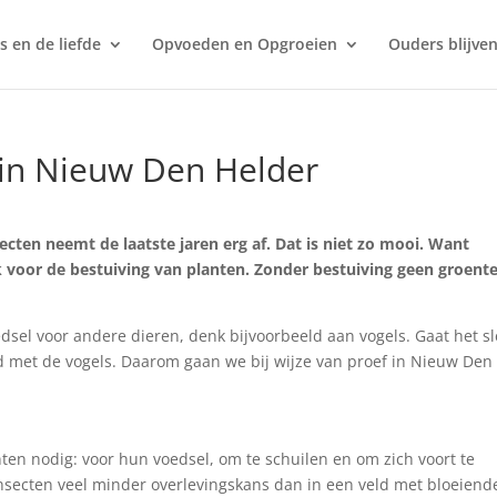
s en de liefde
Opvoeden en Opgroeien
Ouders blijven
n in Nieuw Den Helder
ecten neemt de laatste jaren erg af. Dat is niet zo mooi. Want
ijk voor de bestuiving van planten. Zonder bestuiving geen groent
dsel voor andere dieren, denk bijvoorbeeld aan vogels. Gaat het sl
d met de vogels. Daarom gaan we bij wijze van proef in Nieuw Den
en nodig: voor hun voedsel, om te schuilen en om zich voort te
insecten veel minder overlevingskans dan in een veld met bloeiend