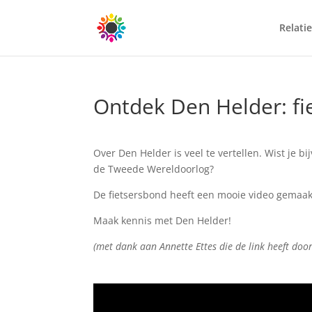
Relatie
Ontdek Den Helder: fi
Over Den Helder is veel te vertellen. Wist je 
de Tweede Wereldoorlog?
De fietsersbond heeft een mooie video gemaak
Maak kennis met Den Helder!
(met dank aan Annette Ettes die de link heeft doo