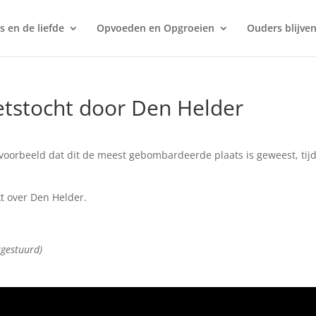
s en de liefde
Opvoeden en Opgroeien
Ouders blijven
etstocht door Den Helder
bijvoorbeeld dat dit de meest gebombardeerde plaats is geweest, tij
t over Den Helder.
rgestuurd)