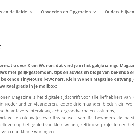
s en de liefde
Opvoeden en Opgroeien
Ouders blijven
e
formatie over Klein Wonen: dat vind je in het gelijknamige Magaz
iews met gelijkgestemden, tips en advies en blogs van bekende e
 bekende TinyHouse bewoners. Klein Wonen Magazine ontvang j
wartaal gratis in je mailbox!
onen Magazine is hét digitale tijdschrift voor alle liefhebbers van 
in Nederland en Vlaanderen. Iedere drie maanden biedt Klein Wo
e haar lezers interviews, achtergrondverhalen, columns,
ortages en nieuwtjes over tiny houses, van life, bewoners, de laats
elingen op het gebied van klein wonen, zelfbouw, projecten en he
leven rond kleine woningen.