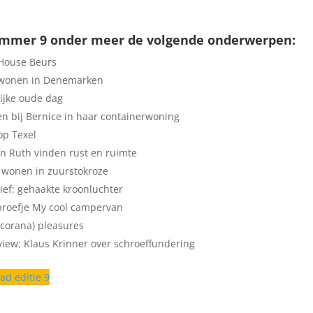
ummer 9 onder meer de volgende onderwerpen:
 House Beurs
 wonen in Denemarken
ijke oude dag
n bij Bernice in haar containerwoning
op Texel
n Ruth vinden rust en ruimte
 wonen in zuurstokroze
ief: gehaakte kroonluchter
proefje My cool campervan
(corana) pleasures
view: Klaus Krinner over schroeffundering
ad editie 9