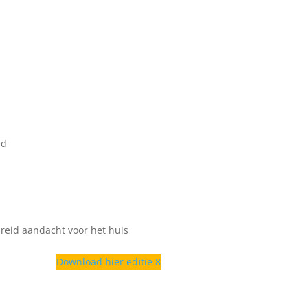
ed
reid aandacht voor het huis
Download hier editie 8