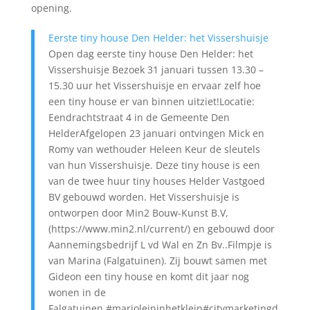
opening.
Eerste tiny house Den Helder: het Vissershuisje
Open dag eerste tiny house Den Helder: het
Vissershuisje Bezoek 31 januari tussen 13.30 –
15.30 uur het Vissershuisje en ervaar zelf hoe
een tiny house er van binnen uitziet!Locatie:
Eendrachtstraat 4 in de Gemeente Den
HelderAfgelopen 23 januari ontvingen Mick en
Romy van wethouder Heleen Keur de sleutels
van hun Vissershuisje. Deze tiny house is een
van de twee huur tiny houses Helder Vastgoed
BV gebouwd worden. Het Vissershuisje is
ontworpen door Min2 Bouw-Kunst B.V,
(https://www.min2.nl/current/) en gebouwd door
Aannemingsbedrijf L vd Wal en Zn Bv..Filmpje is
van Marina (Falgatuinen). Zij bouwt samen met
Gideon een tiny house en komt dit jaar nog
wonen in de
Falgatuinen.#marjoleininhetklein#citymarketingd