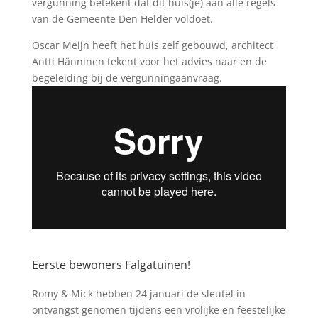
vergunning betekent dat dit huis(je) aan alle regels
van de Gemeente Den Helder voldoet.
Oscar Meijn heeft het huis zelf gebouwd, architect
Antti Hänninen tekent voor het advies naar en de
begeleiding bij de vergunningaanvraag.
Eerste bewoners Falgatuinen!
Romy & Mick hebben 24 januari de sleutel in
ontvangst genomen tijdens een vrolijke en feestelijke