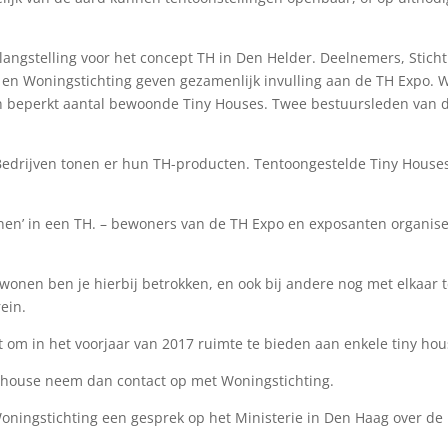
langstelling voor het concept TH in Den Helder. Deelnemers, Sticht
n Woningstichting geven gezamenlijk invulling aan de TH Expo. W
n beperkt aantal bewoonde Tiny Houses. Twee bestuursleden van 
Bedrijven tonen er hun TH-producten. Tentoongestelde Tiny House
onen’ in een TH. – bewoners van de TH Expo en exposanten organis
t wonen ben je hierbij betrokken, en ook bij andere nog met elkaar 
rein.
om in het voorjaar van 2017 ruimte te bieden aan enkele tiny ho
y house neem dan contact op met Woningstichting.
ningstichting een gesprek op het Ministerie in Den Haag over de