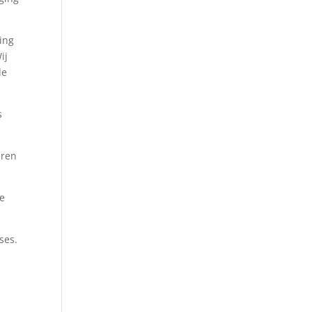
ing
ij
de
s
eren
te
uses.