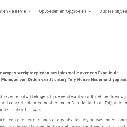
s en de liefde
Opvoeden en Opgroeien
Ouders blijven
r vragen werkgroepleden om informatie over een Expo in de
or Monique van Orden van Stichting Tiny House Nederland geplaat
t recente ontwikkelingen. In de eerste antwoordbrief meldden wij 
land concrete plannen hebben om in Den Helder in de Falgatuinen
in te richten TH Expo.
arbij één of meer personen of organisaties tiny houses tonen voor
elijk van de aard kunnen tentoonstellingen openbaar, of op uitnod