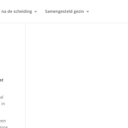
 na de scheiding
Samengesteld gezin
st
al
 in
 een
iging