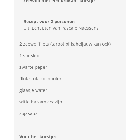
Zeewolf met een krokant korstje
Recept voor 2 personen
Uit: Echt Eten van Pascale Naessens
2 zeewolffilets (tarbot of kabeljauw kan ook)
1 spitskool
zwarte peper
flink stuk roomboter
glaasje water
witte balsamicoazijn
sojasaus
Voor het korstje: